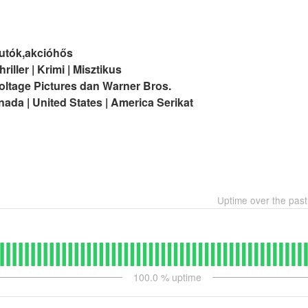
autók,akcióhős
riller | Krimi | Misztikus
ltage Pictures dan Warner Bros.
ada | United States | America Serikat
Uptime over the pas
100.0
% uptime