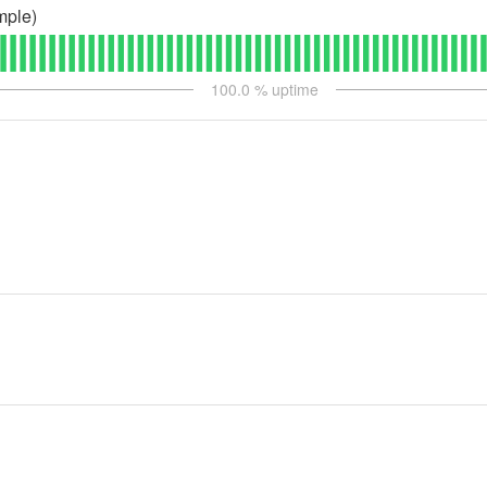
mple)
100.0
% uptime