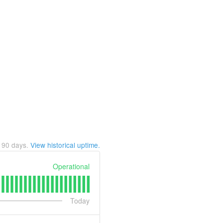
t
90
days.
View historical uptime.
Operational
Today