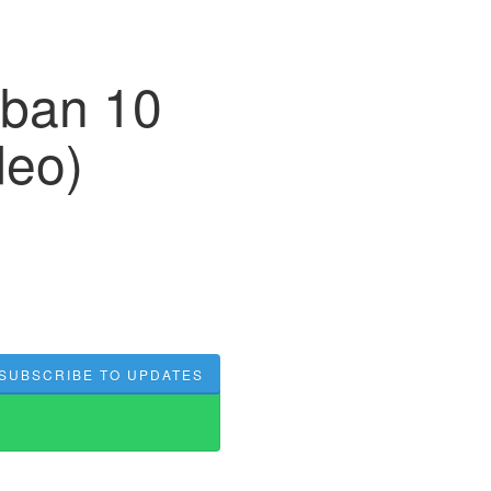
mban 10
deo)
SUBSCRIBE TO UPDATES