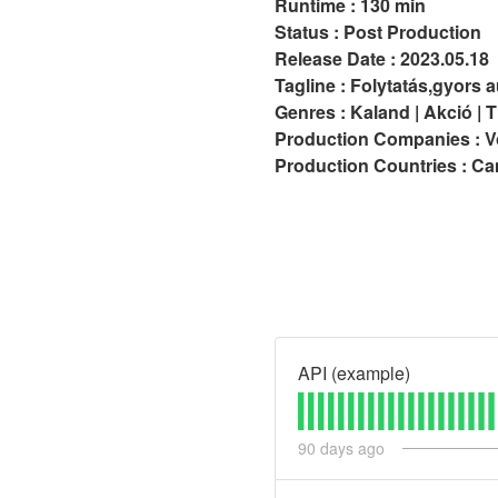
Runtime : 130 min
Status : Post Production
Release Date : 2023.05.18
Tagline : Folytatás,gyors 
Genres : Kaland | Akció | Th
Production Companies : Vo
Production Countries : Can
API (example)
90
days ago