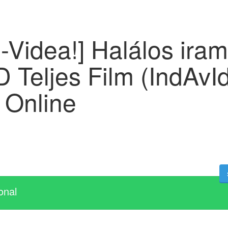
-Videa!] Halálos ira
 Teljes Film (IndAvI
 Online
onal